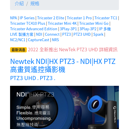
介紹
規格
NPA
|
IP Series
|
Tricaster 2 Elite
|
Tricaster 1 Pro
|
Tricaster TC1
|
Tricaster TC410 Plus
|
Tricaster Mini 4K
|
Tricaster Mini Go
|
Tricaster Advanced Edition
|
3Play-3P1
|
3Play-3P2
|
IP 多機
LIVE 製播方案
|
NDI
|
Connect
|
PTZ3
|
PTZ3 UHD
|
Spark
|
NC2/NC1
|
CaptureCast
|
NRS
2022 全新推出
NewTek PTZ3 UHD 詳細資訊
最新消息
Newtek NDI|HX PTZ3 - NDI|HX PTZ
高畫質遙控攝影機
PTZ3 UHD
.
PTZ3
.