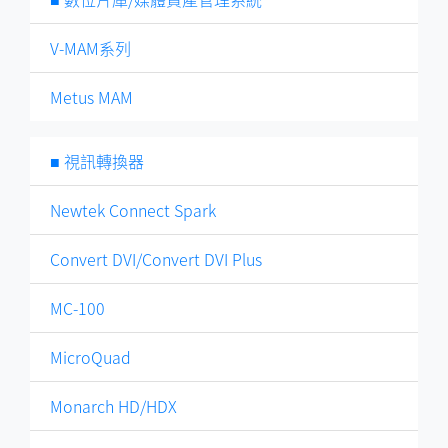
V-MAM系列
Metus MAM
■ 視訊轉換器
Newtek Connect Spark
Convert DVI/Convert DVI Plus
MC-100
MicroQuad
Monarch HD/HDX