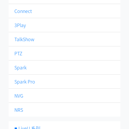
Connect
3Play
TalkShow
PTZ
Spark
Spark Pro
NVG
NRS
■ LiveU 系列