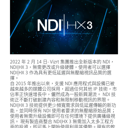
2022 年 2 月 14 日- Vizrt 集團推出全新版本的 NDI，
NDI|HX 3，無需更改或升級硬體，使用者可以選擇
NDI|HX 3 作為具有更低延遲與無壓縮視訊品質的選
擇。
自 2015 年推出以來，支援 NDI 應用程式與設備已被
越來越多的媒體公司採用，超過任何其他 IP 技術，市
佔率正快速增長中，儼然成為一股新興潮流。 NDI 技
術正不斷打破創建內容和無限制移動視訊的界限。
NDI|HX 3 技術提供更少頻寬需求與低延遲傳輸的新功
能，並同時保有 NDI 使用者要求的無壓縮原始品質；
使用者無需升級設備即可在任何環境下提供廣播級視
訊。 現有製造商整合 NDI|HX 3 無需加入太多工程方
面的投資，即可馬上開始使用利用其優勢。現有的軟