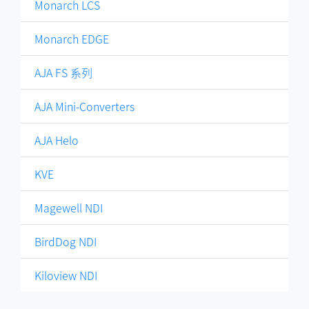
Monarch LCS
Monarch EDGE
AJA FS 系列
AJA Mini-Converters
AJA Helo
KVE
Magewell NDI
BirdDog NDI
Kiloview NDI