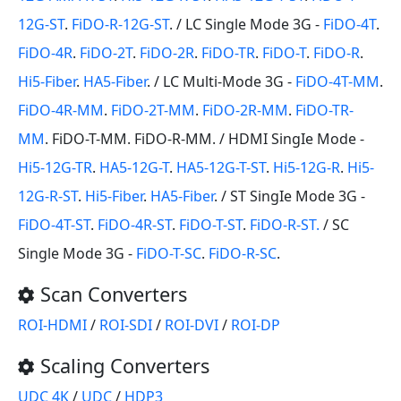
12G-ST
.
FiDO-R-12G-ST
. / LC Single Mode 3G -
FiDO-4T
.
FiDO-4R
.
FiDO-2T
.
FiDO-2R
.
FiDO-TR
.
FiDO-T
.
FiDO-R
.
Hi5-Fiber
.
HA5-Fiber
. / LC Multi-Mode 3G -
FiDO-4T-MM
.
FiDO-4R-MM
.
FiDO-2T-MM
.
FiDO-2R-MM
.
FiDO-TR-
MM
. FiDO-T-MM. FiDO-R-MM. / HDMI SingIe Mode -
Hi5-12G-TR
.
HA5-12G-T
.
HA5-12G-T-ST
.
Hi5-12G-R
.
Hi5-
12G-R-ST
.
Hi5-Fiber
.
HA5-Fiber
. / ST SingIe Mode 3G -
FiDO-4T-ST
.
FiDO-4R-ST
.
FiDO-T-ST
.
FiDO-R-ST.
/ SC
Single Mode 3G -
FiDO-T-SC
.
FiDO-R-SC
.
Scan Converters
ROI-HDMI
/
ROI-SDI
/
ROI-DVI
/
ROI-DP
Scaling Converters
UDC 4K
/
UDC
/
HDP3