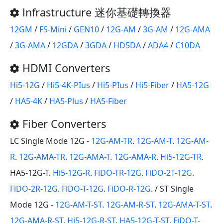
lnfrastructure 迷你基礎轉換器
12GM
/
FS-Mini
/
GEN10
/
12G-AM
/
3G-AM
/
12G-AMA
/
3G-AMA
/
12GDA
/
3GDA
/
HD5DA
/
ADA4
/
C10DA
HDMI Converters
Hi5-12G
/
Hi5-4K-PIus
/
Hi5-PIus
/
Hi5-Fiber
/
HA5-12G
/
HA5-4K
/
HA5-Plus
/
HA5-Fiber
Fiber Converters
LC Single Mode 12G -
12G-AM-TR
.
12G-AM-T
.
12G-AM-
R
.
12G-AMA-TR
.
12G-AMA-T
.
12G-AMA-R
.
Hi5-12G-TR
.
HA5-12G-T.
Hi5-12G-R
.
FiDO-TR-12G
.
FiDO-2T-12G
.
FiDO-2R-12G
.
FiDO-T-12G
.
FiDO-R-12G
. / ST Single
Mode 12G -
12G-AM-T-ST
.
12G-AM-R-ST
.
12G-AMA-T-ST
.
12G-AMA-R-ST
.
Hi5-12G-R-ST
.
HA5-12G-T-ST
.
FiDO-T-