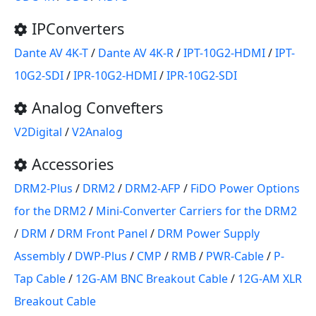
IPConverters
Dante AV 4K-T
/
Dante AV 4K-R
/
IPT-10G2-HDMI
/
IPT-
10G2-SDI
/
IPR-10G2-HDMI
/
IPR-10G2-SDI
Analog Convefters
V2Digital
/
V2Analog
Accessories
DRM2-Plus
/
DRM2
/
DRM2-AFP
/
FiDO Power Options
for the DRM2
/
Mini-Converter Carriers for the DRM2
/
DRM
/
DRM Front Panel
/
DRM Power Supply
Assembly
/
DWP-Plus
/
CMP
/
RMB
/
PWR-Cable
/
P-
Tap Cable
/
12G-AM BNC Breakout Cable
/
12G-AM XLR
Breakout Cable