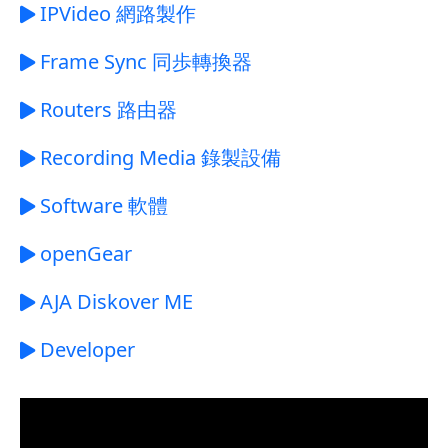
IPVideo 網路製作
Frame Sync 同歩轉換器
Routers 路由器
Recording Media 錄製設備
Software 軟體
openGear
AJA Diskover ME
Developer